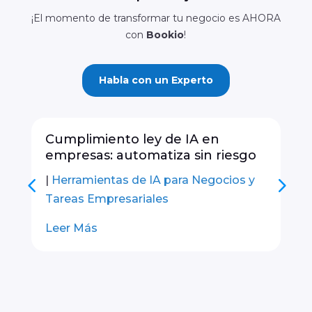
¡El momento de transformar tu negocio es AHORA
con
Bookio
!
Habla con un Experto
Cumplimiento ley de IA en
Do
empresas: automatiza sin riesgo
ne
|
Herramientas de IA para Negocios y
|
In
Tareas Empresariales
Le
Leer Más
#
$
Anterior
Siguiente