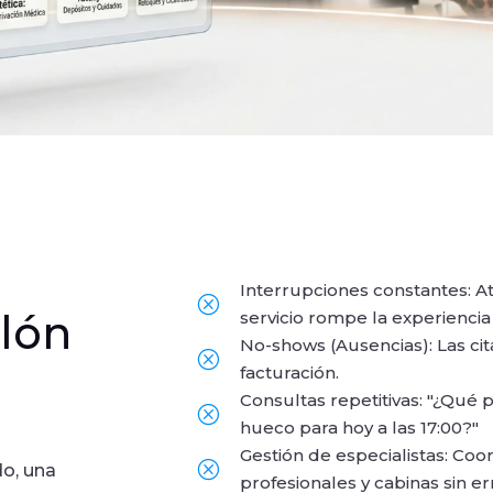
e
Interrupciones constantes: A
Q
alón
servicio rompe la experiencia 
No-shows (Ausencias): Las cit
Q
facturación.
Consultas repetitivas: "¿Qué p
Q
hueco para hoy a las 17:00?"
Gestión de especialistas: Coo
Q
do, una
profesionales y cabinas sin er