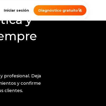
Iniciar sesión
Diagnóstico gratuito
🚀
tica y
iempre
y profesional. Deja
amientos y confirme
s clientes.