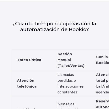
¿Cuánto tiempo recuperas con la
automatización de Bookio?
Gestión
Con la 
Tarea Crítica
Manual
Booki
(Taller/Ventas)
Llamadas
Atenc
Atención
perdidas o
total p
telefónica
interrupciones
La IA a
constantes.
agenda 
Reserv
Mensajes
autón