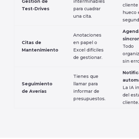
Gestión de
interminables
cliente
Test-Drives
para cuadrar
hueco 
una cita.
segund
Agend
Anotaciones
sincro
Citas de
en papel o
Todo
Mantenimiento
Excel difíciles
organi
de gestionar.
sin err
Notifi
Tienes que
automá
Seguimiento
llamar para
La IA i
de Averías
informar de
del est
presupuestos.
cliente.