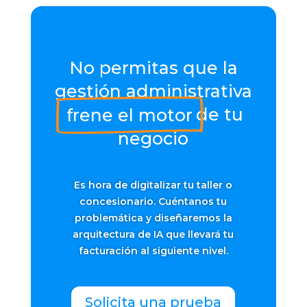
No permitas que la
gestión administrativa
frene el motor
de tu
negocio
Es hora de digitalizar tu taller o
concesionario. Cuéntanos tu
problemática y diseñaremos la
arquitectura de IA que llevará tu
facturación al siguiente nivel.
Solicita una prueba